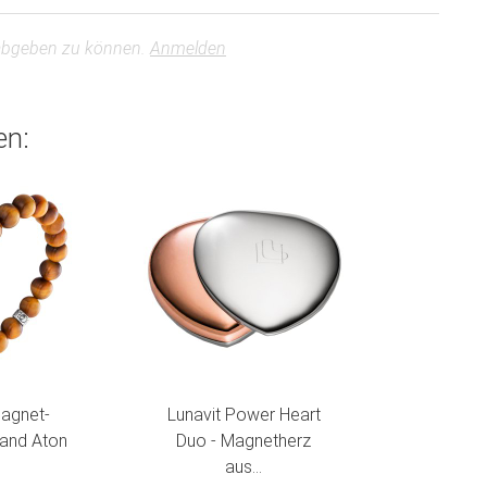
abgeben zu können.
Anmelden
en:
Magnet-
Lunavit Power Heart
and Aton
Duo - Magnetherz
aus...