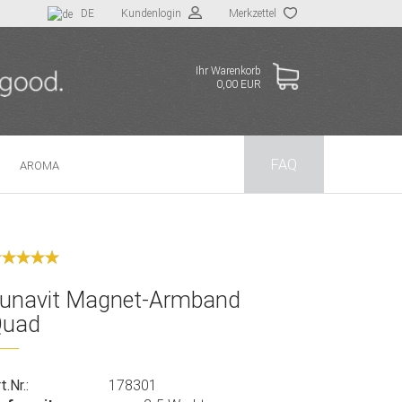
DE
Kundenlogin
Merkzettel
Ihr Warenkorb
0,00 EUR
FAQ
AROMA
llen
vergessen?
unavit Magnet-Armband
Quad
t.Nr.:
178301