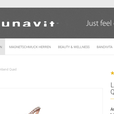
Sprache auswählen
N
MAGNETSCHMUCK HERREN
BEAUTY & WELLNESS
BANDIVITA
rmband Quad
Konto erste
Passwort 
L
Ar