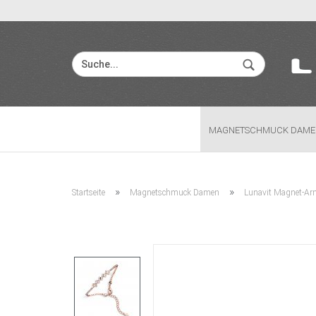
MAGNETSCHMUCK DAME
»
»
Startseite
Magnetschmuck Damen
Lunavit Magnet-A