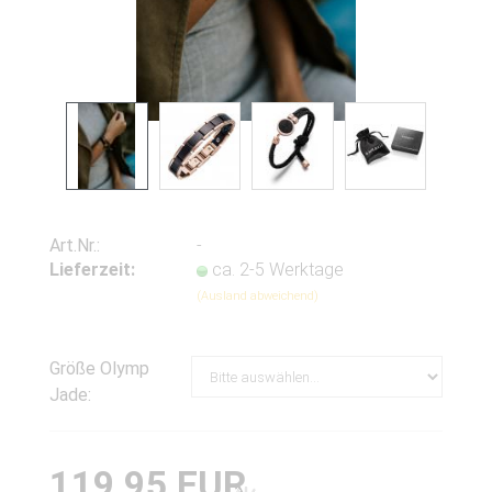
Art.Nr.:
-
Lieferzeit:
ca. 2-5 Werktage
(Ausland abweichend)
Größe Olymp
Jade:
119,95 EUR