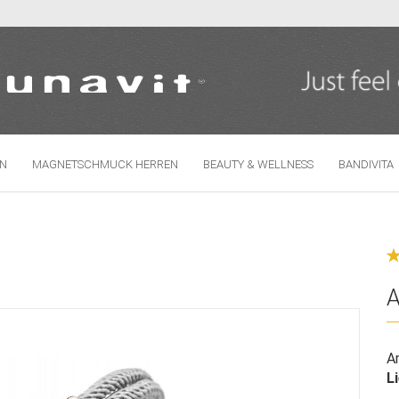
Sprache auswählen
N
MAGNETSCHMUCK HERREN
BEAUTY & WELLNESS
BANDIVITA
Konto erste
Passwort 
A
Ar
L