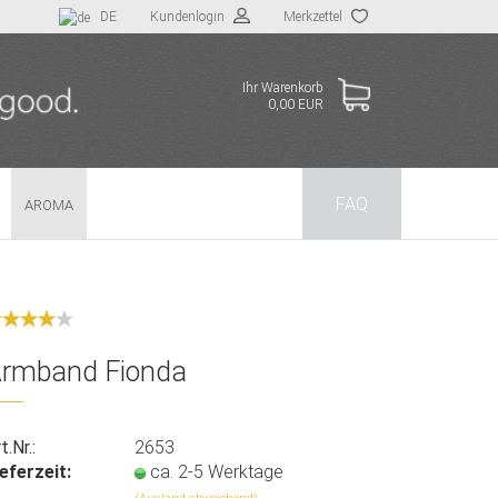
DE
Kundenlogin
Merkzettel
Ihr Warenkorb
0,00 EUR
FAQ
AROMA
llen
vergessen?
rmband Fionda
t.Nr.:
2653
ieferzeit:
ca. 2-5 Werktage