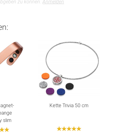
abgeben zu können.
Anmelden
en:
Magnet-
Kette Trivia 50 cm
pange
 slim